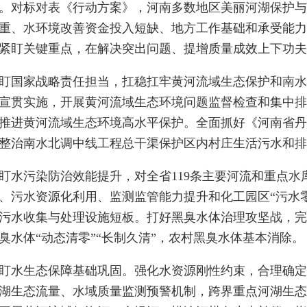
。对标对表《行动方案》，河南多数地区美丽河湖保护与
重、水环境改善资金投入短缺、地方工作基础和承受能力
紧盯关键重点，在解决突出问题、提增质量成效上下功夫
国家战略责任担当，扛稳扛牢黄河流域生态保护和南水
宣贯实施，开展黄河流域生态环境问题监督检查和集中排
推进黄河流域生态环境高水平保护。全面抓好《河南省丹
整治南水北调中线工程总干渠保护区内村庄生活污水和排
污染防治效能提升，对全省119条主要河流和重点水
、污水资源化利用、监测监管能力提升和化工园区“污水零
污水收集与处理设施短板。打好黑臭水体治理攻坚战，完
臭水体“动态清零”“长制久清”，农村黑臭水体基本消除。
水生态保障基础巩固。强化水资源刚性约束，合理确定
湖生态流量、水域质量监测预警机制，跨界重点河湖生态