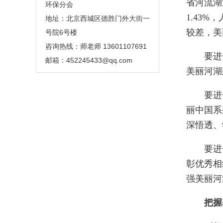
省河流湖
环保分会
1.43
地址：北京西城区德胜门外大街一
较差，美
号院6号楼
咨询热线：师老师 13601107691
要进一
邮箱：
452245433@qq.com
美丽河湖
要进一
丽中国系
深悟透、
要进一
彰优秀相
强美丽河
把握